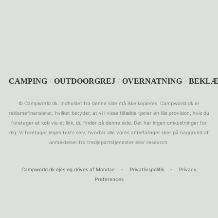
SEARCH
CAMPING
/
OUTDOORGREJ
/
OVERNATNING
/
BEKLÆ
© Campworld.dk. Indholdet fra denne side må ikke kopieres. Campworld.dk er
reklamefinansieret, hvilket betyder, at vi i visse tilfælde tjener en lille provision, hvis du
foretager et køb via et link, du finder på denne side. Det har ingen omkostninger for
dig. Vi foretager ingen tests selv, hvorfor alle vores anbefalinger sker på baggrund af
anmeldelser fra tredjepartstjenester eller research.
Campworld.dk ejes og drives af
Mondae
-
Privatlivspolitik
-
Privacy
Preferences