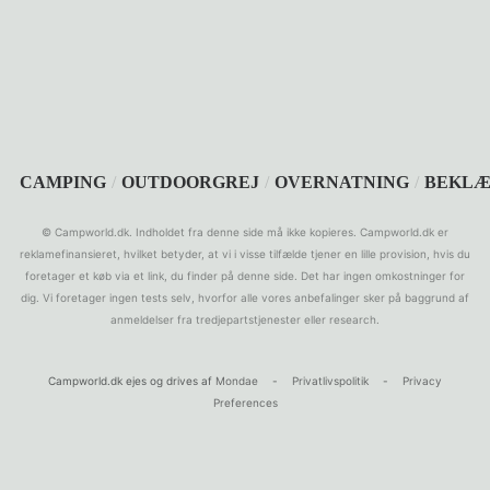
SEARCH
CAMPING
/
OUTDOORGREJ
/
OVERNATNING
/
BEKLÆ
© Campworld.dk. Indholdet fra denne side må ikke kopieres. Campworld.dk er
reklamefinansieret, hvilket betyder, at vi i visse tilfælde tjener en lille provision, hvis du
foretager et køb via et link, du finder på denne side. Det har ingen omkostninger for
dig. Vi foretager ingen tests selv, hvorfor alle vores anbefalinger sker på baggrund af
anmeldelser fra tredjepartstjenester eller research.
Campworld.dk ejes og drives af
Mondae
-
Privatlivspolitik
-
Privacy
Preferences