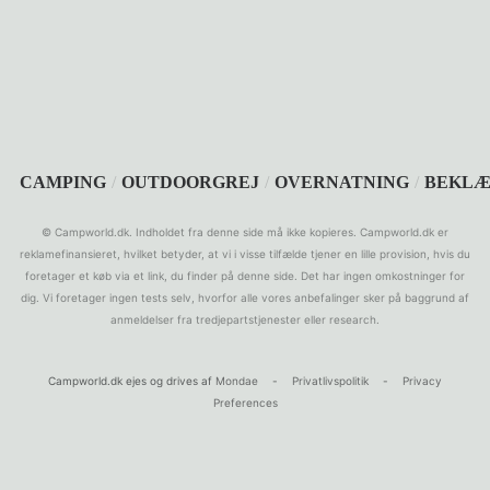
SEARCH
CAMPING
/
OUTDOORGREJ
/
OVERNATNING
/
BEKLÆ
© Campworld.dk. Indholdet fra denne side må ikke kopieres. Campworld.dk er
reklamefinansieret, hvilket betyder, at vi i visse tilfælde tjener en lille provision, hvis du
foretager et køb via et link, du finder på denne side. Det har ingen omkostninger for
dig. Vi foretager ingen tests selv, hvorfor alle vores anbefalinger sker på baggrund af
anmeldelser fra tredjepartstjenester eller research.
Campworld.dk ejes og drives af
Mondae
-
Privatlivspolitik
-
Privacy
Preferences