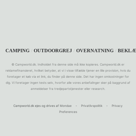
SEARCH
CAMPING
/
OUTDOORGREJ
/
OVERNATNING
/
BEKLÆ
© Campworld.dk. Indholdet fra denne side må ikke kopieres. Campworld.dk er
reklamefinansieret, hvilket betyder, at vi i visse tilfælde tjener en lille provision, hvis du
foretager et køb via et link, du finder på denne side. Det har ingen omkostninger for
dig. Vi foretager ingen tests selv, hvorfor alle vores anbefalinger sker på baggrund af
anmeldelser fra tredjepartstjenester eller research.
Campworld.dk ejes og drives af
Mondae
-
Privatlivspolitik
-
Privacy
Preferences