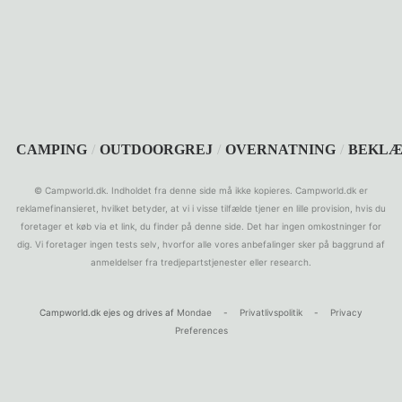
SEARCH
CAMPING
/
OUTDOORGREJ
/
OVERNATNING
/
BEKLÆ
© Campworld.dk. Indholdet fra denne side må ikke kopieres. Campworld.dk er
reklamefinansieret, hvilket betyder, at vi i visse tilfælde tjener en lille provision, hvis du
foretager et køb via et link, du finder på denne side. Det har ingen omkostninger for
dig. Vi foretager ingen tests selv, hvorfor alle vores anbefalinger sker på baggrund af
anmeldelser fra tredjepartstjenester eller research.
Campworld.dk ejes og drives af
Mondae
-
Privatlivspolitik
-
Privacy
Preferences