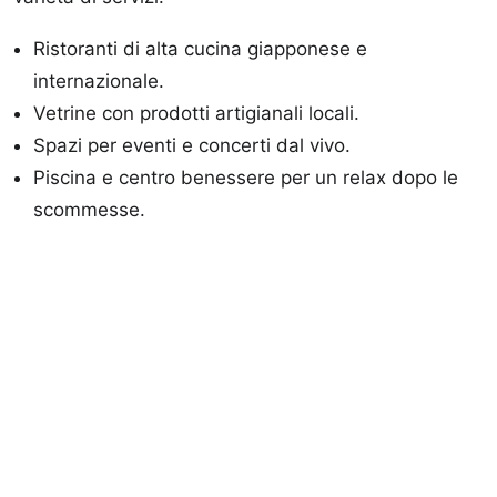
Ristoranti di alta cucina giapponese e
internazionale.
Vetrine con prodotti artigianali locali.
Spazi per eventi e concerti dal vivo.
Piscina e centro benessere per un relax dopo le
scommesse.