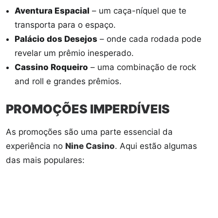
Aventura Espacial
– um caça-níquel que te
transporta para o espaço.
Palácio dos Desejos
– onde cada rodada pode
revelar um prêmio inesperado.
Cassino Roqueiro
– uma combinação de rock
and roll e grandes prêmios.
PROMOÇÕES IMPERDÍVEIS
As promoções são uma parte essencial da
experiência no
Nine Casino
. Aqui estão algumas
das mais populares: