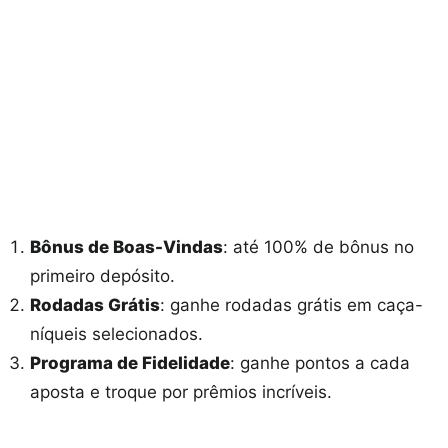
Bônus de Boas-Vindas
: até 100% de bônus no
primeiro depósito.
Rodadas Grátis
: ganhe rodadas grátis em caça-
níqueis selecionados.
Programa de Fidelidade
: ganhe pontos a cada
aposta e troque por prêmios incríveis.