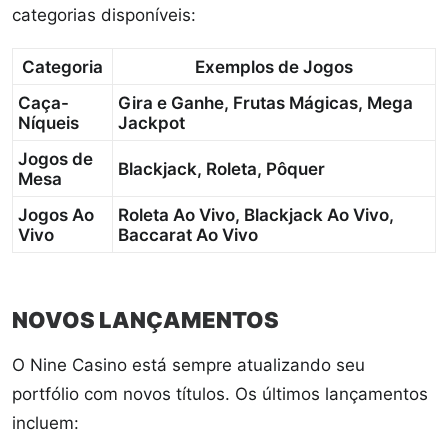
categorias disponíveis:
Categoria
Exemplos de Jogos
Caça-
Gira e Ganhe, Frutas Mágicas, Mega
Níqueis
Jackpot
Jogos de
Blackjack, Roleta, Pôquer
Mesa
Jogos Ao
Roleta Ao Vivo, Blackjack Ao Vivo,
Vivo
Baccarat Ao Vivo
NOVOS LANÇAMENTOS
O Nine Casino está sempre atualizando seu
portfólio com novos títulos. Os últimos lançamentos
incluem: