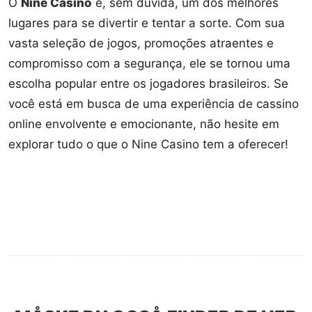
O
Nine Casino
é, sem dúvida, um dos melhores
lugares para se divertir e tentar a sorte. Com sua
vasta seleção de jogos, promoções atraentes e
compromisso com a segurança, ele se tornou uma
escolha popular entre os jogadores brasileiros. Se
você está em busca de uma experiência de cassino
online envolvente e emocionante, não hesite em
explorar tudo o que o Nine Casino tem a oferecer!