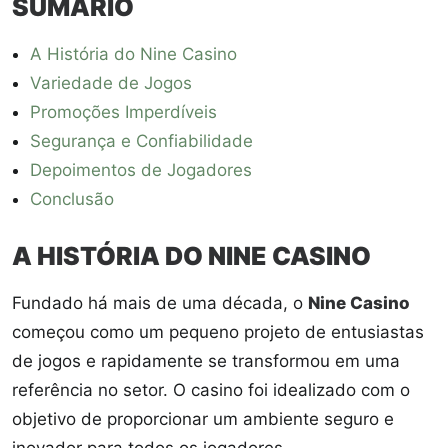
SUMÁRIO
A História do Nine Casino
Variedade de Jogos
Promoções Imperdíveis
Segurança e Confiabilidade
Depoimentos de Jogadores
Conclusão
A HISTÓRIA DO NINE CASINO
Fundado há mais de uma década, o
Nine Casino
começou como um pequeno projeto de entusiastas
de jogos e rapidamente se transformou em uma
referência no setor. O casino foi idealizado com o
objetivo de proporcionar um ambiente seguro e