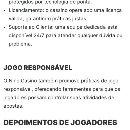
protegidos por tecnologia de ponta.
Licenciamento: o cassino opera sob uma licença
válida, garantindo práticas justas.
Suporte ao Cliente: uma equipe dedicada está
disponível 24/7 para atender qualquer dúvida ou
problema.
JOGO RESPONSÁVEL
O Nine Casino também promove práticas de jogo
responsável, oferecendo ferramentas para que os
jogadores possam controlar suas atividades de
apostas.
DEPOIMENTOS DE JOGADORES