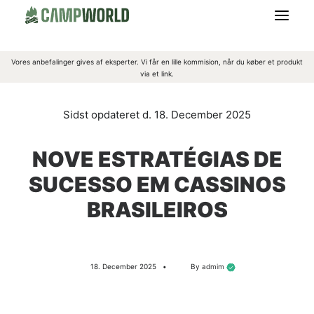
Vores anbefalinger gives af eksperter. Vi får en lille kommision, når du køber et produkt
CAMPING
via et link.
OUTDOORGREJ
18. December 2025
OVERNATNING
NOVE ESTRATÉGIAS DE
SUCESSO EM CASSINOS
BEKLÆDNING
BRASILEIROS
MADLAVNING
18. December 2025
•
By
admim
OM CAMPWORLD