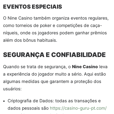
EVENTOS ESPECIAIS
O Nine Casino também organiza eventos regulares,
como torneios de poker e competições de caça-
níqueis, onde os jogadores podem ganhar prêmios
além dos bônus habituais.
SEGURANÇA E CONFIABILIDADE
Quando se trata de segurança, o
Nine Casino
leva
a experiência do jogador muito a sério. Aqui estão
algumas medidas que garantem a proteção dos
usuários:
Criptografia de Dados: todas as transações e
dados pessoais são
https://casino-guru-pt.com/