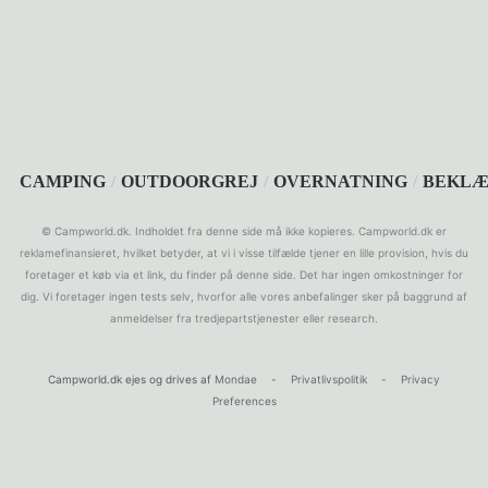
SEARCH
CAMPING
/
OUTDOORGREJ
/
OVERNATNING
/
BEKLÆ
© Campworld.dk. Indholdet fra denne side må ikke kopieres. Campworld.dk er
reklamefinansieret, hvilket betyder, at vi i visse tilfælde tjener en lille provision, hvis du
foretager et køb via et link, du finder på denne side. Det har ingen omkostninger for
dig. Vi foretager ingen tests selv, hvorfor alle vores anbefalinger sker på baggrund af
anmeldelser fra tredjepartstjenester eller research.
Campworld.dk ejes og drives af
Mondae
-
Privatlivspolitik
-
Privacy
Preferences