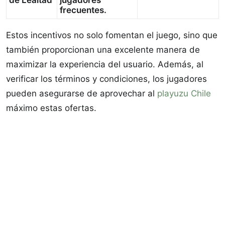
de Lealtad
jugadores
frecuentes.
Estos incentivos no solo fomentan el juego, sino que
también proporcionan una excelente manera de
maximizar la experiencia del usuario. Además, al
verificar los términos y condiciones, los jugadores
pueden asegurarse de aprovechar al
playuzu Chile
máximo estas ofertas.