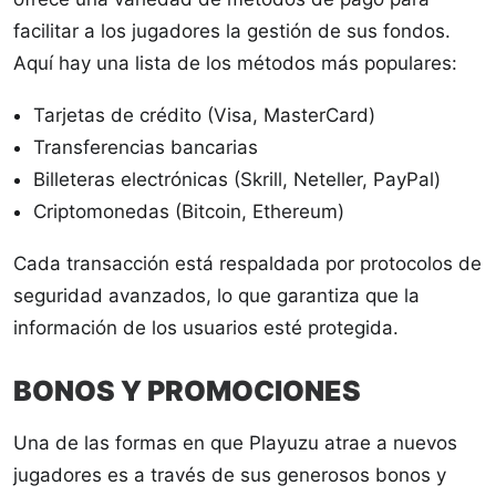
facilitar a los jugadores la gestión de sus fondos.
Aquí hay una lista de los métodos más populares:
Tarjetas de crédito (Visa, MasterCard)
Transferencias bancarias
Billeteras electrónicas (Skrill, Neteller, PayPal)
Criptomonedas (Bitcoin, Ethereum)
Cada transacción está respaldada por protocolos de
seguridad avanzados, lo que garantiza que la
información de los usuarios esté protegida.
BONOS Y PROMOCIONES
Una de las formas en que Playuzu atrae a nuevos
jugadores es a través de sus generosos bonos y