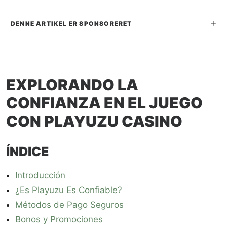
SEARCH
DENNE ARTIKEL ER SPONSORERET
EXPLORANDO LA
CONFIANZA EN EL JUEGO
CON PLAYUZU CASINO
ÍNDICE
Introducción
¿Es Playuzu Es Confiable?
Métodos de Pago Seguros
Bonos y Promociones