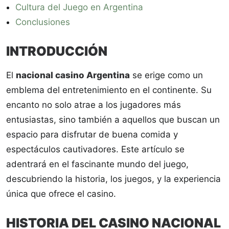
Cultura del Juego en Argentina
Conclusiones
INTRODUCCIÓN
El
nacional casino Argentina
se erige como un
emblema del entretenimiento en el continente. Su
encanto no solo atrae a los jugadores más
entusiastas, sino también a aquellos que buscan un
espacio para disfrutar de buena comida y
espectáculos cautivadores. Este artículo se
adentrará en el fascinante mundo del juego,
descubriendo la historia, los juegos, y la experiencia
única que ofrece el casino.
HISTORIA DEL CASINO NACIONAL