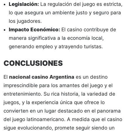
Legislación:
La regulación del juego es estricta,
lo que asegura un ambiente justo y seguro para
los jugadores.
Impacto Económico:
El casino contribuye de
manera significativa a la economía local,
generando empleo y atrayendo turistas.
CONCLUSIONES
El
nacional casino Argentina
es un destino
imprescindible para los amantes del juego y el
entretenimiento. Su rica historia, la variedad de
juegos, y la experiencia única que ofrece lo
convierten en un lugar destacado en el panorama
del juego latinoamericano. A medida que el casino
sigue evolucionando, promete seguir siendo un