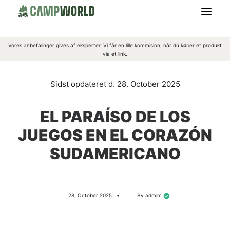
Vores anbefalinger gives af eksperter. Vi får en lille kommision, når du køber et produkt
CAMPING
via et link.
OUTDOORGREJ
28. October 2025
OVERNATNING
EL PARAÍSO DE LOS
JUEGOS EN EL CORAZÓN
BEKLÆDNING
SUDAMERICANO
MADLAVNING
28. October 2025
•
By
admim
OM CAMPWORLD