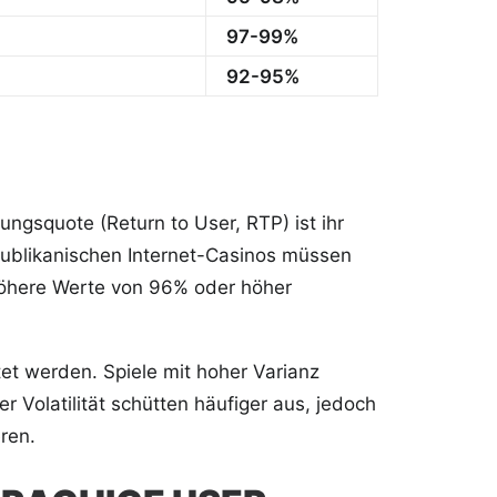
97-99%
92-95%
ungsquote (Return to User, RTP) ist ihr
epublikanischen Internet-Casinos müssen
höhere Werte von 96% oder höher
tet werden. Spiele mit hoher Varianz
r Volatilität schütten häufiger aus, jedoch
eren.