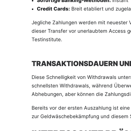
Sofortige Banking-Methoden:
Instant 
Credit Cards:
Breit etabliert und zuge
Jegliche Zahlungen werden mit neuester V
dieser Transfer vor unerlaubtem Access g
Testinstitute.
TRANSAKTIONSDAUERN UN
Diese Schnelligkeit von Withdrawals unters
schnellsten Withdrawals, während Überwe
Abhebungen, aber können die Zahlungsdie
Bereits vor der ersten Auszahlung ist eine
zur Geldwäschebekämpfung und diesem Sch