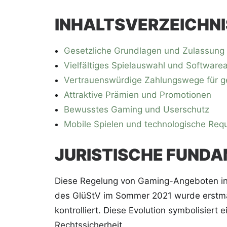
INHALTSVERZEICHNI
Gesetzliche Grundlagen und Zulassung
Vielfältiges Spielauswahl und Software
Vertrauenswürdige Zahlungswege für g
Attraktive Prämien und Promotionen
Bewusstes Gaming und Userschutz
Mobile Spielen und technologische Req
JURISTISCHE FUND
Diese Regelung von Gaming-Angeboten in d
des GlüStV im Sommer 2021 wurde erstmals
kontrolliert. Diese Evolution symbolisier
Rechtssicherheit.