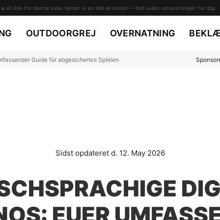
a et link fra denne side, tjener vi en lille provision – helt uden omkostninger for dig.
NG
OUTDOORGREJ
OVERNATNING
BEKLÆ
mfassender Guide für abgesichertes Spielen
Sponsore
12. May 2026
SCHSPRACHIGE DIG
NOS: EUER UMFASS