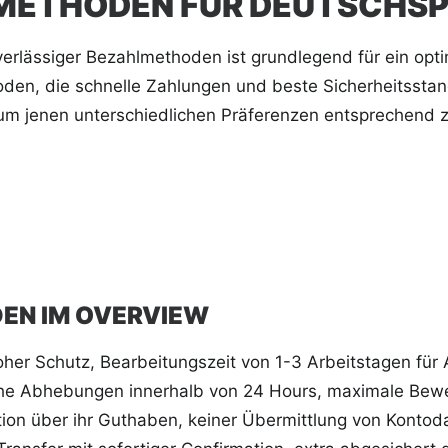
METHODEN FÜR DEUTSCHSP
erlässiger Bezahlmethoden ist grundlegend für ein opt
en, die schnelle Zahlungen und beste Sicherheitsstand
um jenen unterschiedlichen Präferenzen entsprechend 
EN IM OVERVIEW
her Schutz, Bearbeitungszeit von 1-3 Arbeitstagen fü
he Abhebungen innerhalb von 24 Hours, maximale Bewe
tion über ihr Guthaben, keiner Übermittlung von Konto