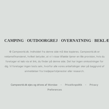
SEARCH
CAMPING
/
OUTDOORGREJ
/
OVERNATNING
/
BEKLÆ
© Campworld.dk. Indholdet fra denne side må ikke kopieres. Campworld.dk er
reklamefinansieret, hvilket betyder, at vi i visse tilfælde tjener en lille provision, hvis du
foretager et køb via et link, du finder på denne side. Det har ingen omkostninger for
dig. Vi foretager ingen tests selv, hvorfor alle vores anbefalinger sker på baggrund af
anmeldelser fra tredjepartstjenester eller research.
Campworld.dk ejes og drives af
Mondae
-
Privatlivspolitik
-
Privacy
Preferences