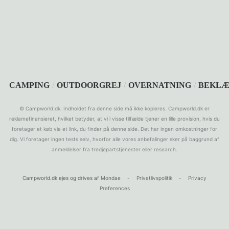
SEARCH
CAMPING
/
OUTDOORGREJ
/
OVERNATNING
/
BEKLÆ
© Campworld.dk. Indholdet fra denne side må ikke kopieres. Campworld.dk er
reklamefinansieret, hvilket betyder, at vi i visse tilfælde tjener en lille provision, hvis du
foretager et køb via et link, du finder på denne side. Det har ingen omkostninger for
dig. Vi foretager ingen tests selv, hvorfor alle vores anbefalinger sker på baggrund af
anmeldelser fra tredjepartstjenester eller research.
Campworld.dk ejes og drives af
Mondae
-
Privatlivspolitik
-
Privacy
Preferences