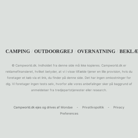
SEARCH
CAMPING
/
OUTDOORGREJ
/
OVERNATNING
/
BEKLÆ
© Campworld.dk. Indholdet fra denne side må ikke kopieres. Campworld.dk er
reklamefinansieret, hvilket betyder, at vi i visse tilfælde tjener en lille provision, hvis du
foretager et køb via et link, du finder på denne side. Det har ingen omkostninger for
dig. Vi foretager ingen tests selv, hvorfor alle vores anbefalinger sker på baggrund af
anmeldelser fra tredjepartstjenester eller research.
Campworld.dk ejes og drives af
Mondae
-
Privatlivspolitik
-
Privacy
Preferences