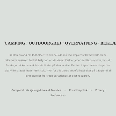
SEARCH
CAMPING
/
OUTDOORGREJ
/
OVERNATNING
/
BEKLÆ
© Campworld.dk. Indholdet fra denne side må ikke kopieres. Campworld.dk er
reklamefinansieret, hvilket betyder, at vi i visse tilfælde tjener en lille provision, hvis du
foretager et køb via et link, du finder på denne side. Det har ingen omkostninger for
dig. Vi foretager ingen tests selv, hvorfor alle vores anbefalinger sker på baggrund af
anmeldelser fra tredjepartstjenester eller research.
Campworld.dk ejes og drives af
Mondae
-
Privatlivspolitik
-
Privacy
Preferences