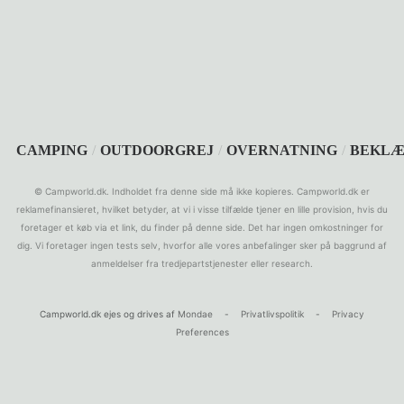
SEARCH
CAMPING
/
OUTDOORGREJ
/
OVERNATNING
/
BEKLÆ
© Campworld.dk. Indholdet fra denne side må ikke kopieres. Campworld.dk er
reklamefinansieret, hvilket betyder, at vi i visse tilfælde tjener en lille provision, hvis du
foretager et køb via et link, du finder på denne side. Det har ingen omkostninger for
dig. Vi foretager ingen tests selv, hvorfor alle vores anbefalinger sker på baggrund af
anmeldelser fra tredjepartstjenester eller research.
Campworld.dk ejes og drives af
Mondae
-
Privatlivspolitik
-
Privacy
Preferences