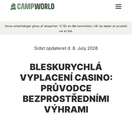
Vores anbefalinger gives af eksperter. Vi får en lille kommision, når du køber et produkt
CAMPING
via et link.
OUTDOORGREJ
8. July 2026
OVERNATNING
BLESKURYCHLÁ
VYPLACENÍ CASINO:
BEKLÆDNING
PRŮVODCE
MADLAVNING
BEZPROSTŘEDNÍMI
VÝHRAMI
OM CAMPWORLD