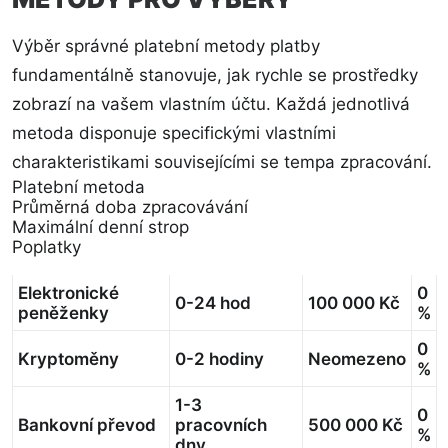
Výběr správné platební metody platby
fundamentálně stanovuje, jak rychle se prostředky
zobrazí na vašem vlastním účtu. Každá jednotlivá
metoda disponuje specifickými vlastními
charakteristikami souvisejícími se tempa zpracování.
Platební metoda
Průměrná doba zpracovávání
Maximální denní strop
Poplatky
Elektronické
0
0-24 hod
100 000 Kč
peněženky
%
0
Kryptoměny
0-2 hodiny
Neomezeno
%
1-3
0
Bankovní převod
pracovních
500 000 Kč
%
dny