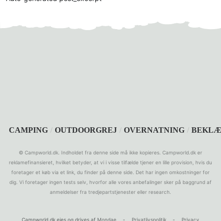
CAMPING
/
OUTDOORGREJ
/
OVERNATNING
/
BEKLÆ
© Campworld.dk. Indholdet fra denne side må ikke kopieres. Campworld.dk er
reklamefinansieret, hvilket betyder, at vi i visse tilfælde tjener en lille provision, hvis du
foretager et køb via et link, du finder på denne side. Det har ingen omkostninger for
dig. Vi foretager ingen tests selv, hvorfor alle vores anbefalinger sker på baggrund af
anmeldelser fra tredjepartstjenester eller research.
Campworld.dk ejes og drives af
Mondae
-
Privatlivspolitik
-
Privacy