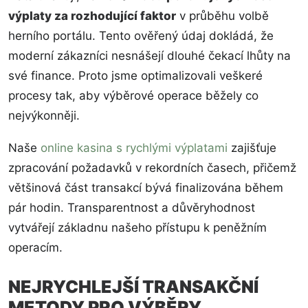
výplaty za rozhodující faktor
v průběhu volbě
herního portálu. Tento ověřený údaj dokládá, že
moderní zákazníci nesnášejí dlouhé čekací lhůty na
své finance. Proto jsme optimalizovali veškeré
procesy tak, aby výběrové operace běžely co
nejvýkonněji.
Naše
online kasina s rychlými výplatami
zajišťuje
zpracování požadavků v rekordních časech, přičemž
většinová část transakcí bývá finalizována během
pár hodin. Transparentnost a důvěryhodnost
vytvářejí základnu našeho přístupu k peněžním
operacím.
NEJRYCHLEJŠÍ TRANSAKČNÍ
METODY PRO VÝBĚRY