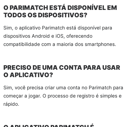
O PARIMATCH ESTÁ DISPONÍVEL EM
TODOS OS DISPOSITIVOS?
Sim, o aplicativo Parimatch está disponível para
dispositivos Android e iOS, oferecendo
compatibilidade com a maioria dos smartphones.
PRECISO DE UMA CONTA PARA USAR
O APLICATIVO?
Sim, você precisa criar uma conta no Parimatch para
começar a jogar. O processo de registro é simples e
rápido.