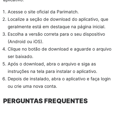
Acesse o site oficial da Parimatch.
Localize a seção de download do aplicativo, que
geralmente está em destaque na página inicial.
Escolha a versão correta para o seu dispositivo
(Android ou iOS).
Clique no botão de download e aguarde o arquivo
ser baixado.
Após o download, abra o arquivo e siga as
instruções na tela para instalar o aplicativo.
Depois de instalado, abra o aplicativo e faça login
ou crie uma nova conta.
PERGUNTAS FREQUENTES