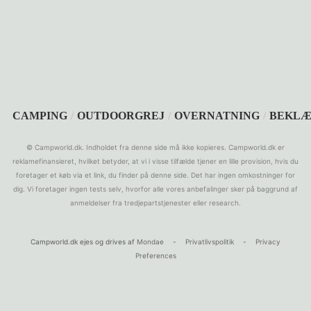
SEARCH
CAMPING
/
OUTDOORGREJ
/
OVERNATNING
/
BEKLÆ
© Campworld.dk. Indholdet fra denne side må ikke kopieres. Campworld.dk er
reklamefinansieret, hvilket betyder, at vi i visse tilfælde tjener en lille provision, hvis du
foretager et køb via et link, du finder på denne side. Det har ingen omkostninger for
dig. Vi foretager ingen tests selv, hvorfor alle vores anbefalinger sker på baggrund af
anmeldelser fra tredjepartstjenester eller research.
Campworld.dk ejes og drives af
Mondae
-
Privatlivspolitik
-
Privacy
Preferences