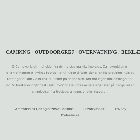
SEARCH
CAMPING
/
OUTDOORGREJ
/
OVERNATNING
/
BEKLÆ
© Campworld.dk. Indholdet fra denne side må ikke kopieres. Campworld.dk er
reklamefinansieret, hvilket betyder, at vi i visse tilfælde tjener en lille provision, hvis du
foretager et køb via et link, du finder på denne side. Det har ingen omkostninger for
dig. Vi foretager ingen tests selv, hvorfor alle vores anbefalinger sker på baggrund af
anmeldelser fra tredjepartstjenester eller research.
Campworld.dk ejes og drives af
Mondae
-
Privatlivspolitik
-
Privacy
Preferences