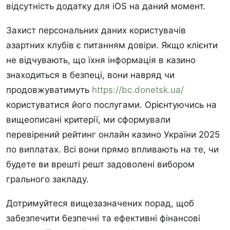
відсутність додатку для iOS на даний момент.
Захист персональних даних користувачів
азартних клубів є питанням довіри. Якщо клієнти
не відчувають, що їхня інформація в казино
знаходиться в безпеці, вони навряд чи
продовжуватимуть
https://bc.donetsk.ua/
користуватися його послугами. Орієнтуючись на
вищеописані критерії, ми сформували
перевірений рейтинг онлайн казино України 2025
по виплатах. Всі вони прямо впливають на те, чи
будете ви врешті решт задоволені вибором
грального закладу.
Дотримуйтеся вищезазначених порад, щоб
забезпечити безпечні та ефективні фінансові