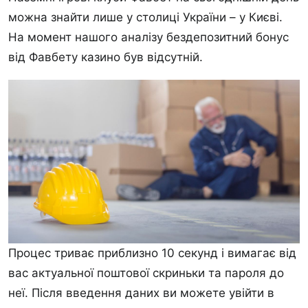
можна знайти лише у столиці України – у Києві.
На момент нашого аналізу бездепозитний бонус
від Фавбету казино був відсутній.
Процес триває приблизно 10 секунд і вимагає від
вас актуальної поштової скриньки та пароля до
неї. Після введення даних ви можете увійти в