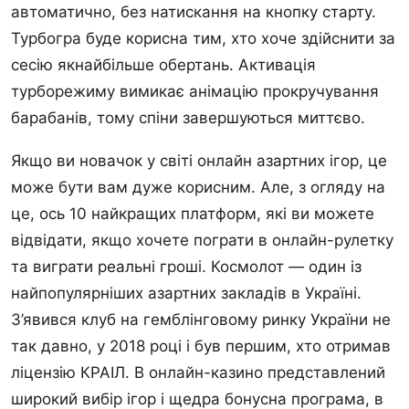
автоматично, без натискання на кнопку старту.
Турбогра буде корисна тим, хто хоче здійснити за
сесію якнайбільше обертань. Активація
турборежиму вимикає анімацію прокручування
барабанів, тому спіни завершуються миттєво.
Якщо ви новачок у світі онлайн азартних ігор, це
може бути вам дуже корисним. Але, з огляду на
це, ось 10 найкращих платформ, які ви можете
відвідати, якщо хочете пограти в онлайн-рулетку
та виграти реальні гроші. Космолот — один із
найпопулярніших азартних закладів в Україні.
З’явився клуб на гемблінговому ринку України не
так давно, у 2018 році і був першим, хто отримав
ліцензію КРАІЛ. В онлайн-казино представлений
широкий вибір ігор і щедра бонусна програма, в