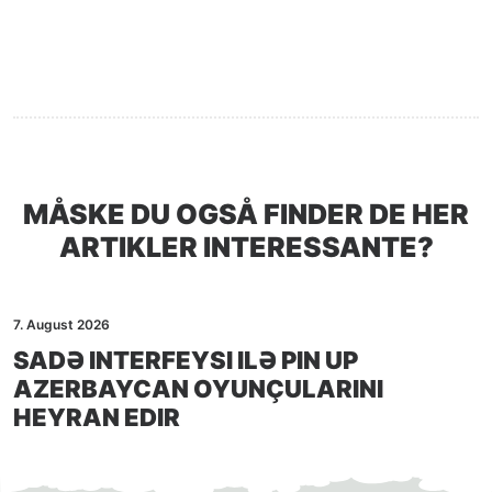
MÅSKE DU OGSÅ FINDER DE HER
ARTIKLER INTERESSANTE?
7. August 2026
SADƏ INTERFEYSI ILƏ PIN UP
AZERBAYCAN OYUNÇULARINI
HEYRAN EDIR
Sadə və intuitiv dizaynı sayəsində pin up azerbaycan
istifadəçiləri rahatlıqla oyuna…