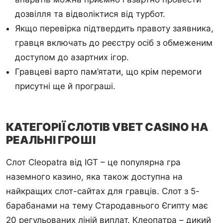
дозвілля та відволіктися від турбот.
Якщо перевірка підтвердить правоту заявника,
гравця включать до реєстру осіб з обмеженим
доступом до азартних ігор.
Гравцеві варто пам’ятати, що крім перемоги
присутні ще й програші.
КАТЕГОРІЇ СЛОТІВ VBET CASINO НА
РЕАЛЬНІ ГРОШІ
Слот Cleopatra від IGT – це популярна гра
наземного казино, яка також доступна на
найкращих слот-сайтах для гравців. Слот з 5-
барабанами на тему Стародавнього Єгипту має
20 регульованих ліній виплат. Клеопатра – дикий