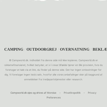
CAMPING
/
OUTDOORGREJ
/
OVERNATNING
/
BEKLÆ
© Campworld.dk. Indholdet fra denne side må ikke kopieres. Campworld.dk er
reklamefinansieret, hvilket betyder, at vi i visse tilfælde tjener en lille provision, hvis du
foretager et køb via et link, du finder på denne side. Det har ingen omkostninger for
dig. Vi foretager ingen tests selv, hvorfor alle vores anbefalinger sker på baggrund af
anmeldelser fra tredjepartstjenester eller research.
Campworld.dk ejes og drives af
Mondae
-
Privatlivspolitik
-
Privacy
Preferences