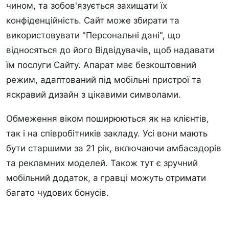
чином, та зобов'язується захищати їх
конфіденційність. Сайт може збирати та
використовувати "Персональні дані", що
відносяться до його Відвідувачів, щоб надавати
їм послуги Сайту. Апарат має безкоштовний
режим, адаптований під мобільні пристрої та
яскравий дизайн з цікавими символами.
Обмеження віком поширюються як на клієнтів,
так і на співробітників закладу. Усі вони мають
бути старшими за 21 рік, включаючи амбасадорів
та рекламних моделей. Також тут є зручний
мобільний додаток, а гравці можуть отримати
багато чудових бонусів.