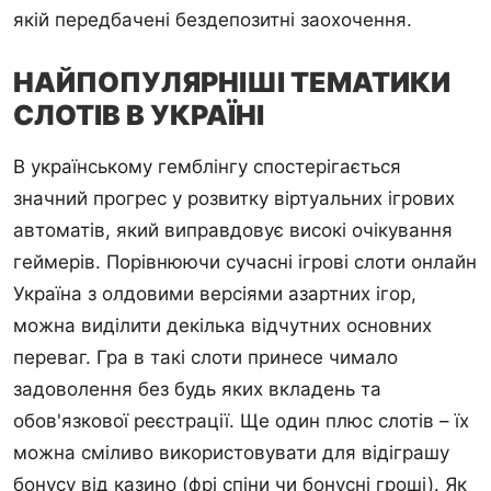
якій передбачені бездепозитні заохочення.
НАЙПОПУЛЯРНІШІ ТЕМАТИКИ
СЛОТІВ В УКРАЇНІ
В українському гемблінгу спостерігається
значний прогрес у розвитку віртуальних ігрових
автоматів, який виправдовує високі очікування
геймерів. Порівнюючи сучасні ігрові слоти онлайн
Україна з олдовими версіями азартних ігор,
можна виділити декілька відчутних основних
переваг. Гра в такі слоти принесе чимало
задоволення без будь яких вкладень та
обов'язкової реєстрації. Ще один плюс слотів – їх
можна сміливо використовувати для відіграшу
бонусу від казино (фрі спіни чи бонусні гроші). Як