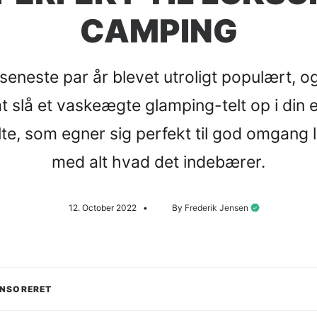
CAMPING
seneste par år blevet utroligt populært, o
t slå et vaskeægte glamping-telt op i din 
lte, som egner sig perfekt til god omgang
med alt hvad det indebærer.
12. October 2022
•
By
Frederik Jensen
ONSORERET