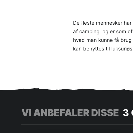
De fleste mennesker har
af camping, og er som of
hvad man kunne få brug f
kan benyttes til luksuriø
VI ANBEFALER DISSE
3