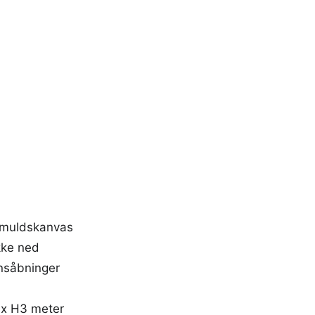
omuldskanvas
kke ned
onsåbninger
 x H3 meter