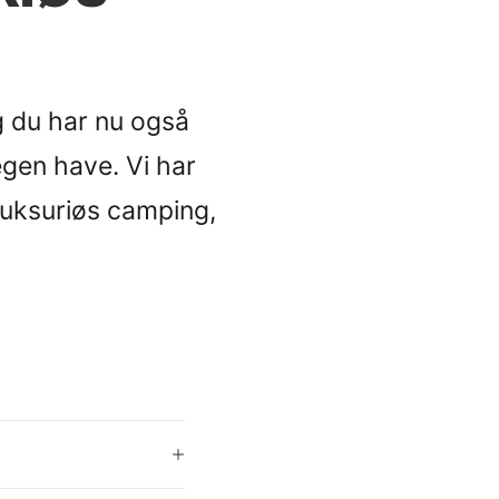
g du har nu også
egen have. Vi har
 luksuriøs camping,