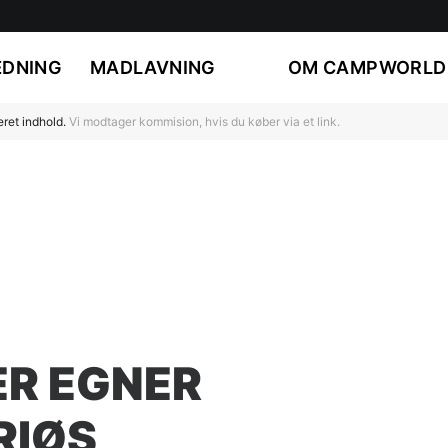
DNING
MADLAVNING
OM CAMPWORLD
ret indhold.
Vi modtager kommision, hvis du køber via et link.
ER EGNER
RIØS