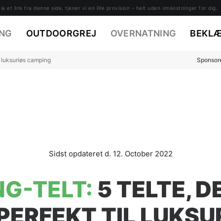
a et link fra denne side, tjener vi en lille provision – helt uden omkostninger for dig.
NG
OUTDOORGREJ
OVERNATNING
BEKLÆ
il luksuriøs camping
Sponsore
12. October 2022
G-TELT:
5 TELTE, D
 PERFEKT TIL LUKSU