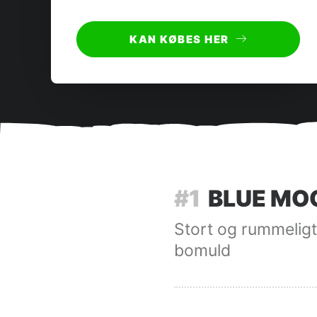
KAN KØBES HER
#1
BLUE MO
Stort og rummeligt
bomuld