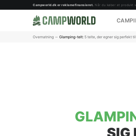
Campworld.dk er reklamefinansieret.
Når du køber et produkt vi
CAMPI
Overnatning
Glamping-telt:
5 telte, der egner sig perfekt t
GLAMPIN
SIG