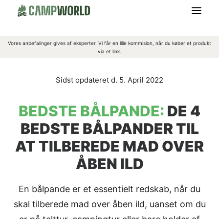
Vores anbefalinger gives af eksperter. Vi får en lille kommision, når du køber et produkt
CAMPING
via et link.
OUTDOORGREJ
5. April 2022
OVERNATNING
BEDSTE BÅLPANDE:
DE 4
BEDSTE BÅLPANDER TIL
BEKLÆDNING
AT TILBEREDE MAD OVER
MADLAVNING
ÅBEN ILD
En bålpande er et essentielt redskab, når du
OM CAMPWORLD
skal tilberede mad over åben ild, uanset om du